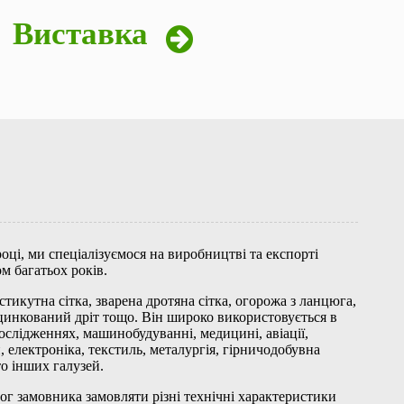
Виставка
оці, ми спеціалізуємося на виробництві та експорті
м багатьох років.
кутна сітка, зварена дротяна сітка, огорожа з ланцюга,
оцинкований дріт тощо. Він широко використовується в
ослідженнях, машинобудуванні, медицині, авіації,
 електроніка, текстиль, металургія, гірничодобувна
то інших галузей.
г замовника замовляти різні технічні характеристики