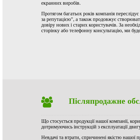
екранних виробів.
Протягом багатьох років компанія пересліду
за репутацією", а також продовжує створюват
довіру нових і старих користувачів.
За необхі
сторінку або телефонну консультацію, ми буде
Післяпродажне обс
Що стосується продукції нашої компанії, кор
дотримуючись інструкцій з експлуатації двигу
Невдачі та втрати, спричинені якістю нашої п