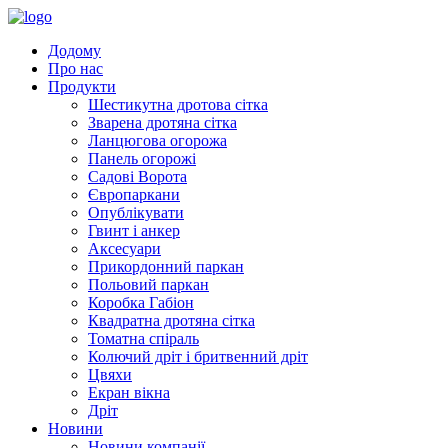
Додому
Про нас
Продукти
Шестикутна дротова сітка
Зварена дротяна сітка
Ланцюгова огорожа
Панель огорожі
Садові Ворота
Європаркани
Опублікувати
Гвинт і анкер
Аксесуари
Прикордонний паркан
Польовий паркан
Коробка Габіон
Квадратна дротяна сітка
Томатна спіраль
Колючий дріт і бритвенний дріт
Цвяхи
Екран вікна
Дріт
Новини
Новини компанії