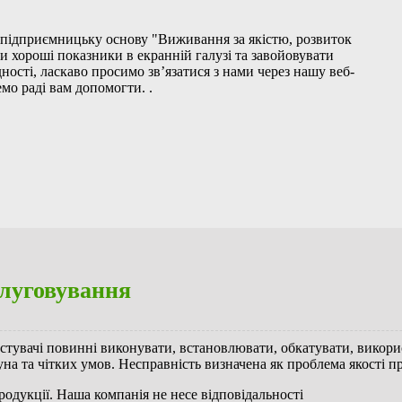
є підприємницьку основу "Виживання за якістю, розвиток
и хороші показники в екранній галузі та завойовувати
дності, ласкаво просимо зв’язатися з нами через нашу веб-
мо раді вам допомогти. .
луговування
истувачі повинні виконувати, встановлювати, обкатувати, викори
на та чітких умов. Несправність визначена як проблема якості про
родукції. Наша компанія не несе відповідальності