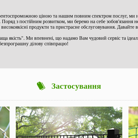
урентоспроможною ціною та нашим повним спектром послуг, ми на
. Поряд з постійним розвитком, ми беремо на себе зобов'язання н
високоякісні продукти та пристрасне обслуговування. Давайте в
аща якість". Ми впевнені, що надамо Вам чудовий сервіс та ідеа
безпрограшну ділову співпрацю!
Застосування