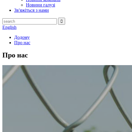
Новини галузі
Зв'яжіться з нами
English
Додому
Про нас
Про нас