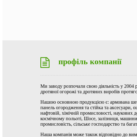
профіль компанії
Ми заводу розпочали свою діяльність у 2004 р
дротяної огорожі та дротяних виробів протяго
Нашою основною продукцією є: армована шести
панель огородження та стійка та аксесуари, 
нафтовій, хімічній промисловості, наукових д
космічному польоті, Шосе, залізниця, машини,
промисловість, сільське господарство та бага
Наша компанія може також відповідно до вимо