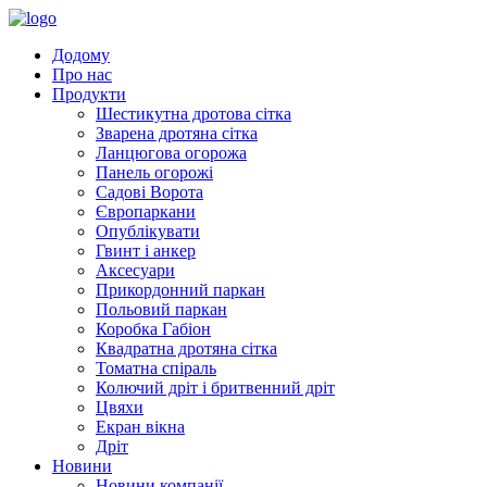
Додому
Про нас
Продукти
Шестикутна дротова сітка
Зварена дротяна сітка
Ланцюгова огорожа
Панель огорожі
Садові Ворота
Європаркани
Опублікувати
Гвинт і анкер
Аксесуари
Прикордонний паркан
Польовий паркан
Коробка Габіон
Квадратна дротяна сітка
Томатна спіраль
Колючий дріт і бритвенний дріт
Цвяхи
Екран вікна
Дріт
Новини
Новини компанії