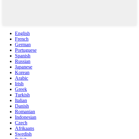
English
French
German
Portuguese
Spanish
Russian
Japanese
Korean
Arabic
Irish
Greek
Turkish
Italian
Danish
Romanian
Indonesian
Czech
Afrikaans
Swedish