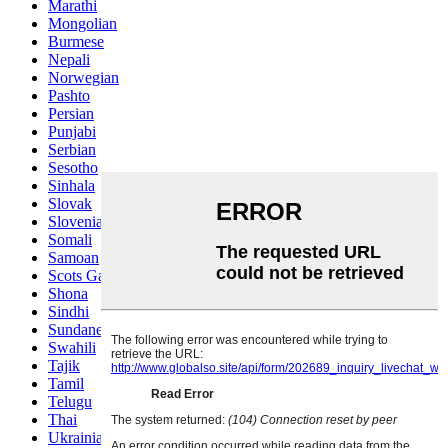
Marathi
Mongolian
Burmese
Nepali
Norwegian
Pashto
Persian
Punjabi
Serbian
Sesotho
Sinhala
Slovak
Slovenian
Somali
Samoan
Scots Gaelic
Shona
Sindhi
Sundanese
Swahili
Tajik
Tamil
Telugu
Thai
Ukrainian