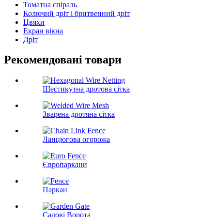
Томатна спіраль
Колючий дріт і бритвенний дріт
Цвяхи
Екран вікна
Дріт
Рекомендовані товари
Шестикутна дротова сітка
Зварена дротяна сітка
Ланцюгова огорожа
Європаркани
Паркан
Садові Ворота