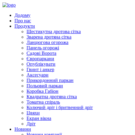
Додому
Про нас
Продукти
Шестикутна дротова сітка
Зварена дротяна сітка
Ланцюгова огорожа
Панель огорожі
Садові Ворота
Європаркани
Опублікувати
Гвинт і анкер
Аксесуари
Прикордонний паркан
Польовий паркан
Коробка Габіон
Квадратна дротяна сітка
Томатна спіраль
Колючий дріт і бритвенний дріт
Цвяхи
Екран вікна
Дріт
Новини
Новини компанії