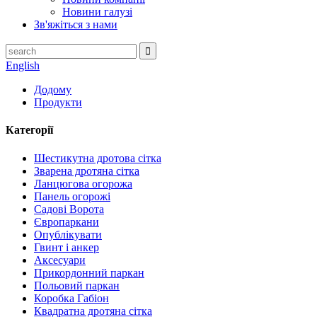
Новини галузі
Зв'яжіться з нами
English
Додому
Продукти
Категорії
Шестикутна дротова сітка
Зварена дротяна сітка
Ланцюгова огорожа
Панель огорожі
Садові Ворота
Європаркани
Опублікувати
Гвинт і анкер
Аксесуари
Прикордонний паркан
Польовий паркан
Коробка Габіон
Квадратна дротяна сітка